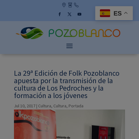
Skip
to
ES
content
Facebook
Twitter
YouTube
La 29ª Edición de Folk Pozoblanco
apuesta por la transmisión de la
cultura de Los Pedroches y la
formación a los jóvenes
Jul 10, 2017
|
Cultura
,
Cultura
,
Portada