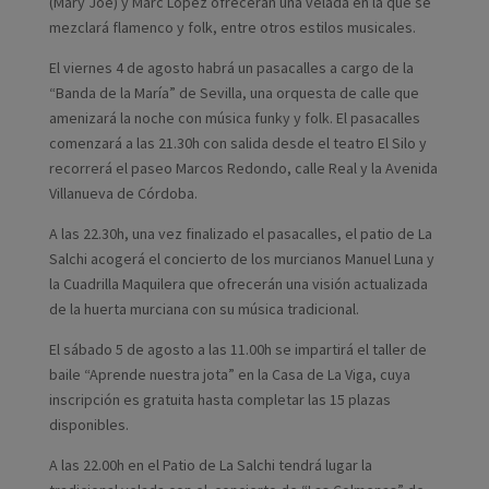
(Mary Joe) y Marc López ofrecerán una velada en la que se
mezclará flamenco y folk, entre otros estilos musicales.
El viernes 4 de agosto habrá un pasacalles a cargo de la
“Banda de la María” de Sevilla, una orquesta de calle que
amenizará la noche con música funky y folk. El pasacalles
comenzará a las 21.30h con salida desde el teatro El Silo y
recorrerá el paseo Marcos Redondo, calle Real y la Avenida
Villanueva de Córdoba.
A las 22.30h, una vez finalizado el pasacalles, el patio de La
Salchi acogerá el concierto de los murcianos Manuel Luna y
la Cuadrilla Maquilera que ofrecerán una visión actualizada
de la huerta murciana con su música tradicional.
El sábado 5 de agosto a las 11.00h se impartirá el taller de
baile “Aprende nuestra jota” en la Casa de La Viga, cuya
inscripción es gratuita hasta completar las 15 plazas
disponibles.
A las 22.00h en el Patio de La Salchi tendrá lugar la