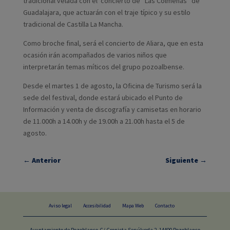
tradicional velada con el concierto de “Las Colmenas” de
Guadalajara, que actuarán con el traje típico y su estilo
tradicional de Castilla La Mancha.
Como broche final, será el concierto de Aliara, que en esta
ocasión irán acompañados de varios niños que
interpretarán temas míticos del grupo pozoalbense.
Desde el martes 1 de agosto, la Oficina de Turismo será la
sede del festival, donde estará ubicado el Punto de
Información y venta de discografía y camisetas en horario
de 11.000h a 14.00h y de 19.00h a 21.00h hasta el 5 de
agosto.
←
Anterior
Siguiente
→
Aviso legal
Accesibilidad
Mapa Web
Contacto
Ayuntamiento de Pozoblanco.C/ Cronista Sepúlveda 2, 14400 Pozoblanco