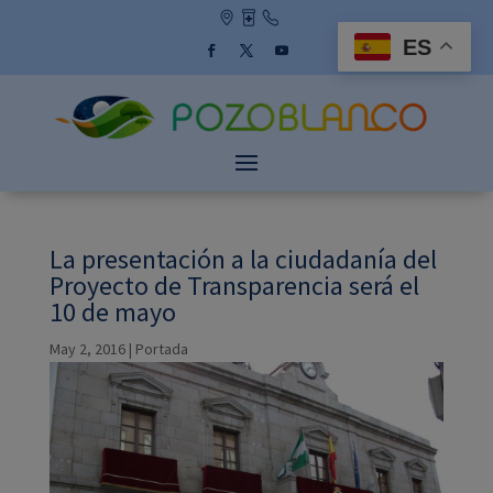
Skip
to
ES
content
Facebook
Twitter
YouTube
La presentación a la ciudadanía del
Proyecto de Transparencia será el
10 de mayo
May 2, 2016
|
Portada