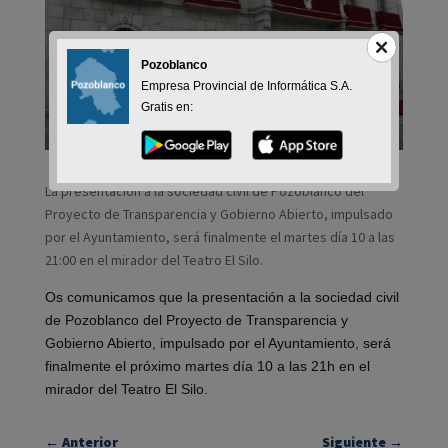
Pozoblanco
Empresa Provincial de Informática S.A.
Gratis en:
La presentación a la sociedad civil de Pozoblanco del
Proyecto de Transparencia y Gobierno Abierto, impulsado
por el Ayuntamiento, será finalmente el martes día 10 a las
21:00 en el mirador del Teatro El Silo.
Os comunicamos que la presentación a la sociedad civil
de Pozoblanco del Proyecto de Transparencia y
Gobierno Abierto, impulsado por el Ayuntamiento, será
finalmente el próximo martes día 10 a las 21h en el
mirador del Teatro El Silo.
←
Anterior
Siguiente
→