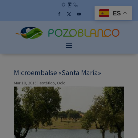
Skip
to
ES
content
Facebook
Twitter
YouTube
Microembalse «Santa María»
Mar 10, 2015
|
estático
,
Ocio