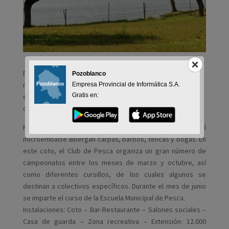
Primer coto municipal de pesca de Andalucía. Las aguas del
Pozoblanco
microembalse albergan carpas, barbos, tencas y bogas. En
Empresa Provincial de Informática S.A.
Gratis en:
este coto, el Club de Pesca organiza un gran número de
campeonatos entre los meses de marzo y octubre
Primer coto municipal de pesca de Andalucía. Las aguas del
microembalse albergan carpas, barbos, tencas y bogas. En
este coto, el Club de Pesca organiza un gran número de
campeonatos entre los meses de marzo y octubre, así
como diferentes cursillos, de los cuales algunos se
destinan a colectivos específicos. Durante el mes de junio
se imparte el curso de la Escuela Municipal de Pesca.
Instalaciones: Coto – Bar-Restaurante – Salones sociales –
Casa de guarda – Zona recreativa – Extensión: 12.000