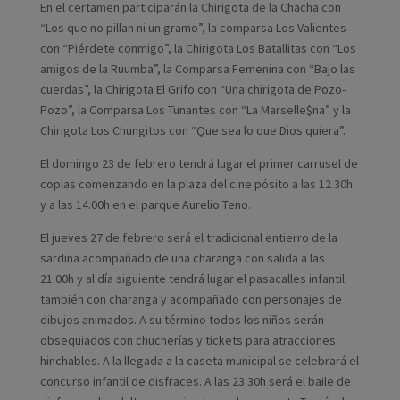
En el certamen participarán la Chirigota de la Chacha con
“Los que no pillan ni un gramo”, la comparsa Los Valientes
con “Piérdete conmigo”, la Chirigota Los Batallitas con “Los
amigos de la Ruumba”, la Comparsa Femenina con “Bajo las
cuerdas”, la Chirigota El Grifo con “Una chirigota de Pozo-
Pozo”, la Comparsa Los Tunantes con “La Marselle$na” y la
Chirigota Los Chungitos con “Que sea lo que Dios quiera”.
El domingo 23 de febrero tendrá lugar el primer carrusel de
coplas comenzando en la plaza del cine pósito a las 12.30h
y a las 14.00h en el parque Aurelio Teno.
El jueves 27 de febrero será el tradicional entierro de la
sardina acompañado de una charanga con salida a las
21.00h y al día siguiente tendrá lugar el pasacalles infantil
también con charanga y acompañado con personajes de
dibujos animados. A su término todos los niños serán
obsequiados con chucherías y tickets para atracciones
hinchables. A la llegada a la caseta municipal se celebrará el
concurso infantil de disfraces. A las 23.30h será el baile de