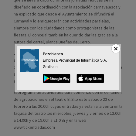
que se llevará cabo durante las jornadas festivas se ha
diseñado en coordinación con la asociación carnavalesca y
ha explicado que desde el Ayuntamiento se difundirá el
Carnaval y lo enriquecerán con actividades paralelas,
siempre con los ciudadanos como protagonistas de las
fiestas. El concejal también ha querido dar las gracias a la
autora del cartel, Blanca Dueñas del Cerro.
Desde la Agrupación del Carnaval, Francisco Dueñas ha
Pozoblanco
agradecido al Ayuntamiento su implicación en la
Empresa Provincial de Informática S.A.
coorganización de las fiestas y ha animado a la ciudadanía a
Gratis en:
sumarse a la alegría de estas fiestas y participar en las
actividades.
El programa de actividades dará comienzo con el certamen
de agrupaciones en el teatro El Silo este sábado 22 de
febrero a las 20.00h cuyas entradas ya están a la venta en la
taquilla del teatro los miércoles, jueves y viernes de 12.00h
a 14.00h y de 19.00h a 21.0hh y en la web
www.tickentradas.com