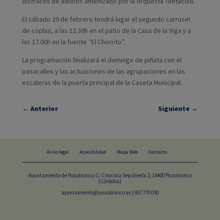
disfraces de adultos amenizado por la orquesta Tentáculo.
El sábado 29 de febrero tendrá lugar el segundo carrusel
de coplas, a las 12.30h en el patio de la Casa de la Viga y a
las 17.00h en la fuente “El Chorrito”.
La programación finalizará el domingo de piñata con el
pasacalles y las actuaciones de las agrupaciones en las
escaleras de la puerta principal de la Caseta Municipal.
←
Anterior
Siguiente
→
Aviso legal
Accesibilidad
Mapa Web
Contacto
Ayuntamiento de Pozoblanco.C/ Cronista Sepúlveda 2, 14400 Pozoblanco
(Córdoba)
ayuntamiento@pozoblanco.es | 957 770 050