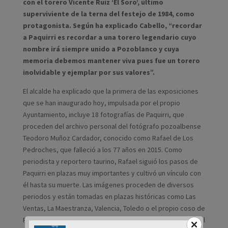
con el torero Vicente Ruiz ‘El Soro’, último
superviviente de la terna del festejo de 1984, como
protagonista. Según ha explicado Cabello, “recordar
a Paquirri es recordar a una torero legendario cuyo
nombre irá siempre unido a Pozoblanco y cuya
memoria debemos mantener viva pues fue un torero
inolvidable y ejemplar por sus valores”.
El alcalde ha explicado que la primera de las exposiciones
que se han inaugurado hoy, impulsada por el propio
Ayuntamiento, incluye 18 fotografías de Paquirri, que
proceden del archivo personal del fotógrafo pozoalbense
Teodoro Muñoz Cardador, conocido como Rafael de Los
Pedroches, que falleció a los 77 años en 2015. Como
periodista y reportero taurino, Rafael siguió los pasos de
Paquirri en plazas muy importantes y cultivó un vínculo con
él hasta su muerte. Las imágenes proceden de diversos
periodos y están tomadas en plazas históricas como Las
Ventas, La Maestranza, Valencia, Toledo o el propio coso de
Pozoblanco. La muestra se titula “Paquirri: una leyenda en el