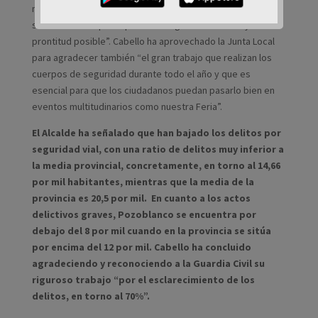
necesario “trabajar unidos y coordinados con el fin de
solucionar cualquier tipo de emergencia con la mayor
prontitud posible”. Cabello ha aprovechado la Junta Local
para agradecer también “el gran trabajo que realizan los
cuerpos de seguridad durante todo el año y que es
esencial para que los ciudadanos puedan pasarlo bien en
eventos multitudinarios como nuestra Feria”.
El Alcalde ha señalado que han bajado los delitos por
seguridad vial, con una ratio de delitos muy inferior a
la media provincial, concretamente, en torno al 14,66
por mil habitantes, mientras que la media de la
provincia es 20,5 por mil. En cuanto a los actos
delictivos graves, Pozoblanco se encuentra por
debajo del 8 por mil cuando en la provincia se sitúa
por encima del 12 por mil. Cabello ha concluido
agradeciendo y reconociendo a la Guardia Civil su
riguroso trabajo “por el esclarecimiento de los
delitos, en torno al 70%”.